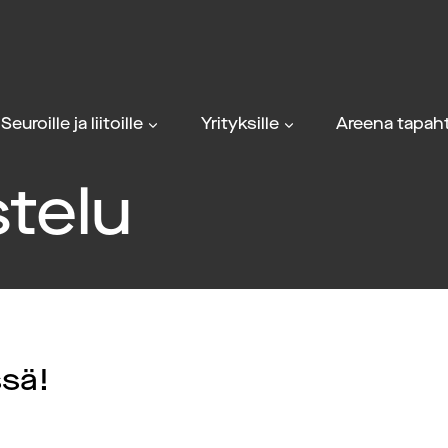
Seuroille ja liitoille
Yrityksille
Areena tapaht
stelu
sä!