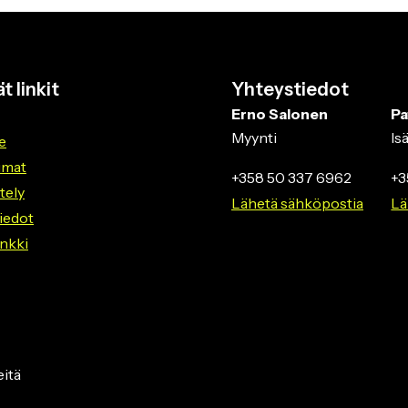
t linkit
Yhteystiedot
Erno Salonen
Pa
Myynti
Is
e
umat
+358 50 337 6962
+3
ttely
Lähetä sähköpostia
Lä
iedot
nkki
itä