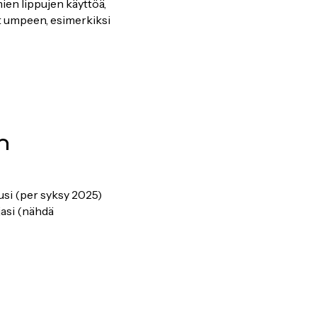
en lippujen käyttöä,
ät umpeen, esimerkiksi
n
usi (per syksy 2025)
jasi (nähdä