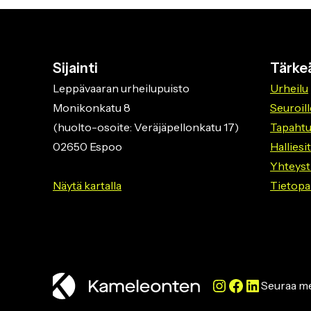
Sijainti
Tärkeä
Leppävaaran urheilupuisto
Urheilu
Monikonkatu 8
Seuroill
(huolto-osoite: Veräjäpellonkatu 17)
Tapaht
02650 Espoo
Halliesi
Yhteyst
Näytä kartalla
Tietopa
Instagram
Facebook
LinkedIn
Seuraa me