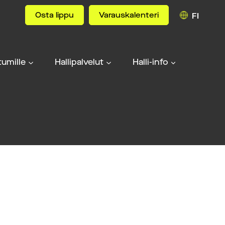
Osta lippu
Varauskalenteri
FI
umille
Hallipalvelut
Halli-info