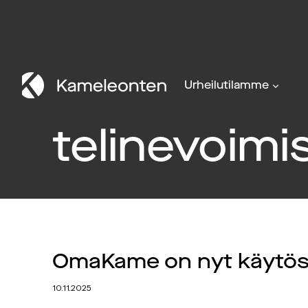
Siirry
sisältöön
Urheilutilamme
telinevoimi
OmaKame on nyt käytös
10.11.2025