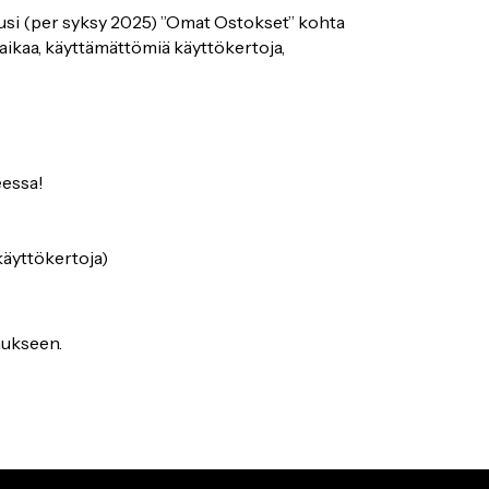
usi (per syksy 2025) ”Omat Ostokset” kohta
oaikaa, käyttämättömiä käyttökertoja,
eessa!
käyttökertoja)
mukseen.