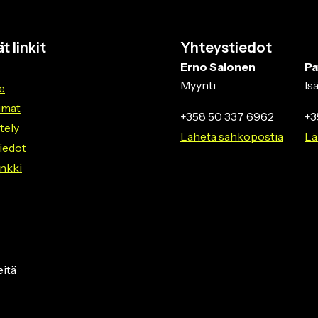
t linkit
Yhteystiedot
Erno Salonen
Pa
Myynti
Is
e
umat
+358 50 337 6962
+3
ttely
Lähetä sähköpostia
Lä
iedot
nkki
itä