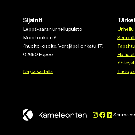
Sijainti
Tärkeä
Leppävaaran urheilupuisto
Urheilu
Monikonkatu 8
Seuroill
(huolto-osoite: Veräjäpellonkatu 17)
Tapaht
02650 Espoo
Halliesi
Yhteyst
Näytä kartalla
Tietopa
Instagram
Facebook
LinkedIn
Seuraa me