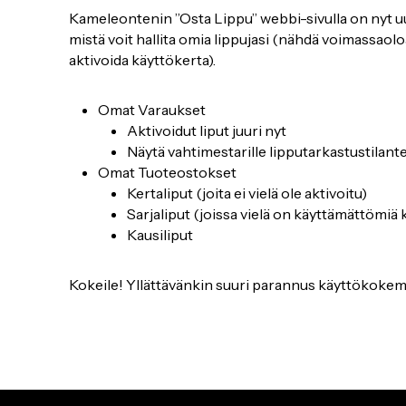
Kameleontenin ”Osta Lippu” webbi-sivulla on nyt u
mistä voit hallita omia lippujasi (nähdä voimassaol
aktivoida käyttökerta).
Omat Varaukset
Aktivoidut liput juuri nyt
Näytä vahtimestarille lipputarkastustilant
Omat Tuoteostokset
Kertaliput (joita ei vielä ole aktivoitu)
Sarjaliput (joissa vielä on käyttämättömiä 
Kausiliput
Kokeile! Yllättävänkin suuri parannus käyttökoke