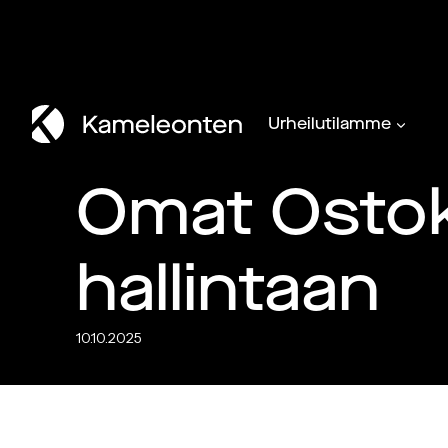
Siirry
sisältöön
Urheilutilamme
Omat Osto
hallintaan
10.10.2025