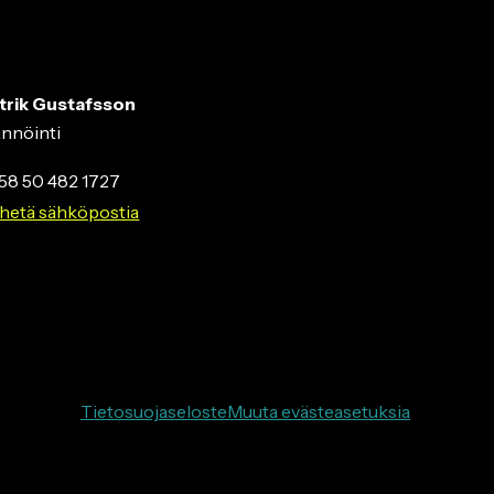
trik Gustafsson
ännöinti
58 50 482 1727
hetä sähköpostia
Tietosuojaseloste
Muuta evästeasetuksia