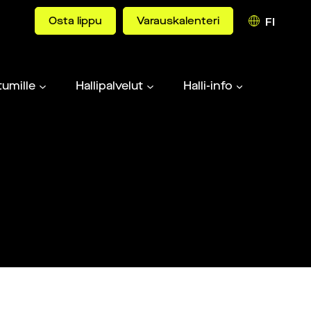
Osta lippu
Varauskalenteri
FI
umille
Hallipalvelut
Halli-info