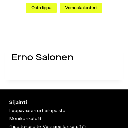
Siirry
Osta lippu
Varauskalenteri
sisältöön
Valikko
Erno Salonen
Sijainti
Leppävaaran urheilupuisto
Monikonkatu 8
(huolto-osoite: Veräjäpellonkatu 17)