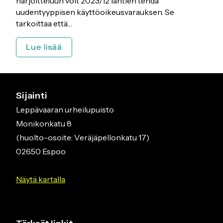
harjoitteluun voit 2023/12 lähtien tehdä
uudentyyppisen käyttöoikeusvarauksen. Se
tarkoittaa että…
Tee
Lue lisää
käyttöoikeusvaraus
YU-
saliin
Sijainti
Leppävaaran urheilupuisto
Monikonkatu 8
(huolto-osoite: Veräjäpellonkatu 17)
02650 Espoo
Näytä kartalla