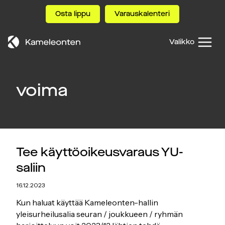
Siirry
Osta lippu
Varauskalenteri
sisältöön
Valikko
voima
Tee käyttöoikeusvaraus YU-
saliin
16.12.2023
Kun haluat käyttää Kameleonten-hallin
yleisurheilusalia seuran / joukkueen / ryhmän