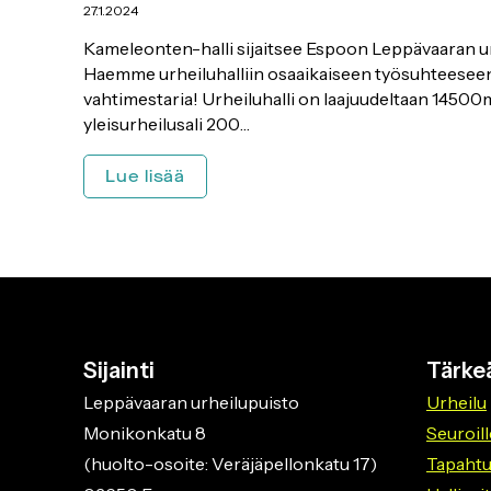
27.1.2024
Kameleonten-halli sijaitsee Espoon Leppävaaran u
Haemme urheiluhalliin osaaikaiseen työsuhteese
vahtimestaria! Urheiluhalli on laajuudeltaan 14500
yleisurheilusali 200…
Vapaa
Lue lisää
työpaikka:
Liikuntapaikan
osaaikainen
vahtimestari
Sijainti
Tärkeä
Leppävaaran urheilupuisto
Urheilu
Monikonkatu 8
Seuroill
(huolto-osoite: Veräjäpellonkatu 17)
Tapaht