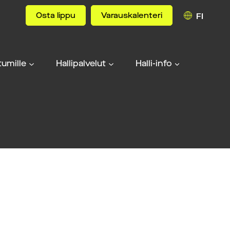
Osta lippu
Varauskalenteri
FI
umille
Hallipalvelut
Halli-info