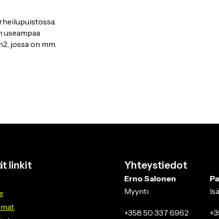
rheilupuistossa.
en useampaa
m2, jossa on mm.
t linkit
Yhteystiedot
Erno Salonen
Pa
Myynti
Is
e
umat
+358 50 337 6962
+3