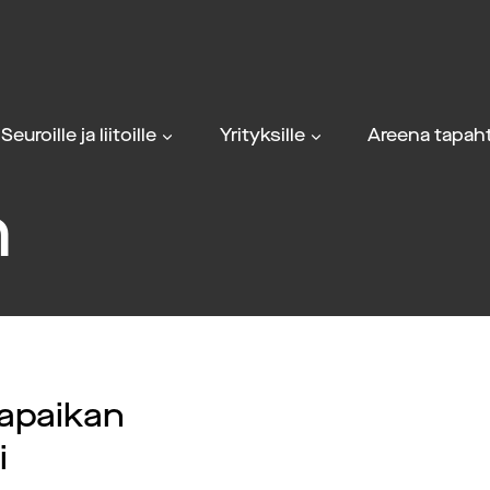
Seuroille ja liitoille
Yrityksille
Areena tapaht
n
tapaikan
i