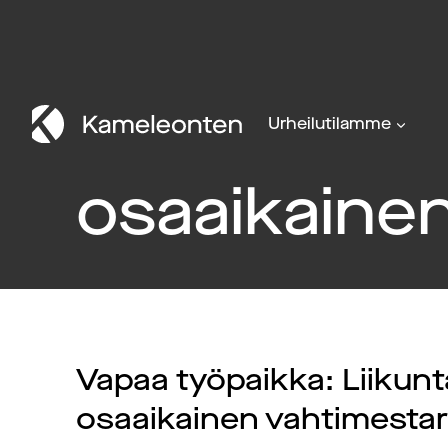
Siirry
sisältöön
Urheilutilamme
osaaikaine
Vapaa työpaikka: Liikun
osaaikainen vahtimestar