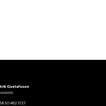
trik Gustafsson
ännöinti
58 50 482 1727